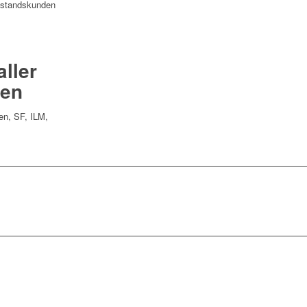
Bestandskunden
ller
en
en, SF, ILM,