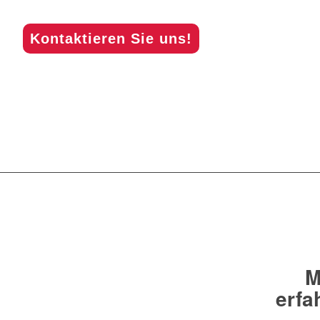
Kontaktieren Sie uns!
Das AdManus-Netzwerk ist im Jahr 1998 aus der vertra
entstanden; ursprünglicher und bis heute geltende
hochkomplexen SAP® HCM.
Durch die seit vielen Jahren stabile Zusammenarbeit uns
wir unseren Kunden Leistungen auf höchstem Niveau b
Mitgliedsfirmen muss sich permanent am Markt behaupten – 
Die Leistungen des AdManus-Netzwerks umfassen zum 
SAP-Systemen, Redesigns und Neuimplementierunge
personenbezogenen Daten. Es gibt keine Anforderung, die
und fachlich hervorragenden Beratern durchgeführt und be
M
erfa