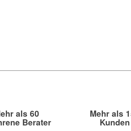
uensvollen Kooperation verschiedener SAP® HCM-Beratungsf
r Ansatz dieses Teamworks ist die Abdeckung aller Modu
erer Beratungsfirmen mit ihren hochspezialisierten Beratern k
ieten – in jeder Facette des SAP® HCM; jede unserer AdM
was uns mittlerweile seit Jahrzehnten gelingt.
Beispiel das Application Management SAP® HCM bei besteh
n von SAP® HCM oder auch die DSGVO-konforme Löschun
 wir nicht bedienen können. Unsere Arbeiten werden von tech
i Bedarf von einem professionellen Projektmanagement begleite
ehr als 60
Mehr als 
hrene Berater
Kunden