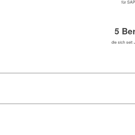
für SA
5 Be
die sich sei