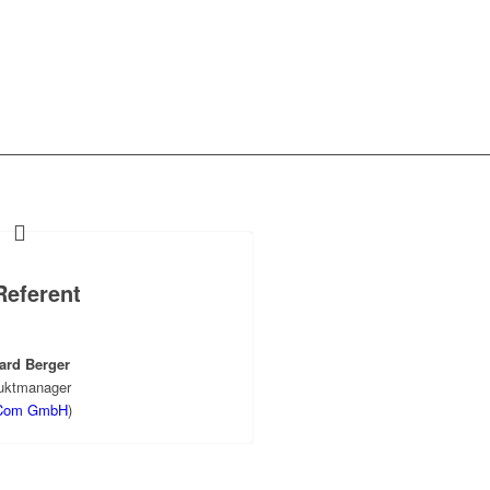
Referent
ard Berger
uktmanager
Com GmbH
)