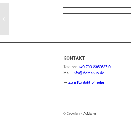
Bonusregelung mit Stichtagsklausel:
Unwirksamkeit einer Klausel mit
Mischch...
KONTAKT
Telefon:
+49 700 2362687-0
Mail:
info@AdManus.de
→
Zum Kontaktformular
© Copyright - AdManus