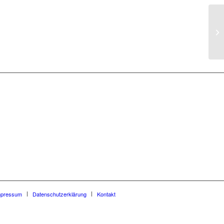
Nu
mi
mpressum
Datenschutzerklärung
Kontakt