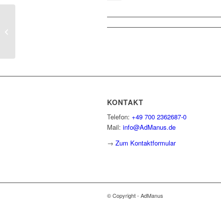
Seit dem 30.09.2021 ist die LM
Consulting GmbH von der SAP als
„Regonized...
KONTAKT
Telefon:
+49 700 2362687-0
Mail:
info@AdManus.de
→
Zum Kontaktformular
© Copyright - AdManus