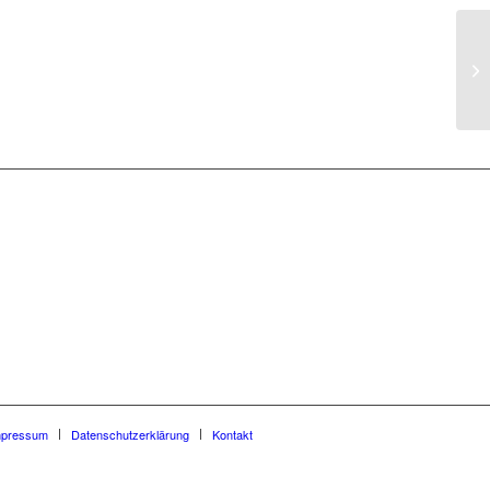
RP
Ab
Ab
mpressum
Datenschutzerklärung
Kontakt