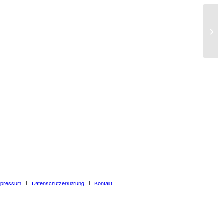
SV
SA
mpressum
Datenschutzerklärung
Kontakt