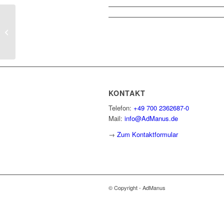
Nutzung und Funktionalität des
Gleitzeitkontos in SAP
SuccessFactors Time ...
KONTAKT
Telefon:
+49 700 2362687-0
Mail:
info@AdManus.de
→
Zum Kontaktformular
© Copyright - AdManus