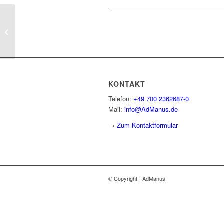
Übergangbereich (Midijob) ab
01.10.2022 (im SAP HCM)
KONTAKT
Telefon:
+49 700 2362687-0
Mail:
info@AdManus.de
→
Zum Kontaktformular
© Copyright - AdManus