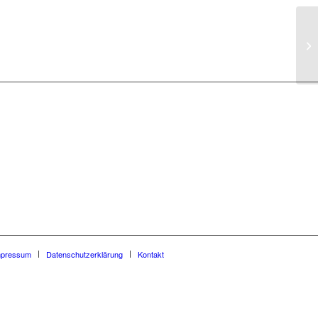
En
(i
mpressum
Datenschutzerklärung
Kontakt