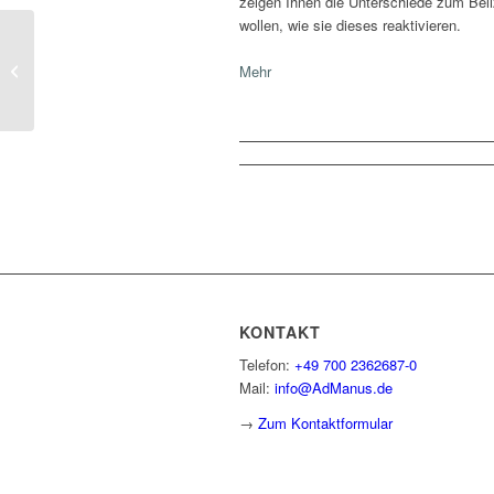
zeigen Ihnen die Unterschiede zum Bel
wollen, wie sie dieses reaktivieren.
SAP® HCM – Beitragsherabsetzung
bei freiwillig versicherten
Mehr
Arbeitnehmern...
KONTAKT
Telefon:
+49 700 2362687-0
Mail:
info@AdManus.de
→
Zum Kontaktformular