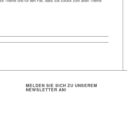
ize Theme und für den Fall, dass Sie zurück zum alten Theme
MELDEN SIE SICH ZU UNSEREM
NEWSLETTER AN!