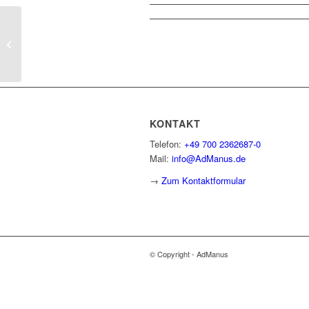
Durchschnittlicher KV-
Zusatzbeitragssatz (ab 2023) im SAP
HCM
KONTAKT
Telefon:
+49 700 2362687-0
Mail:
info@AdManus.de
→
Zum Kontaktformular
© Copyright - AdManus