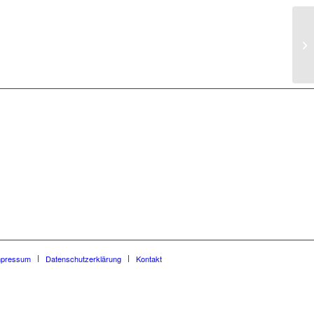
Te
Li
mpressum
Datenschutzerklärung
Kontakt