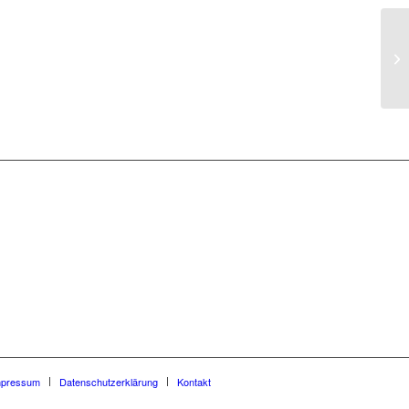
An
01
mpressum
Datenschutzerklärung
Kontakt