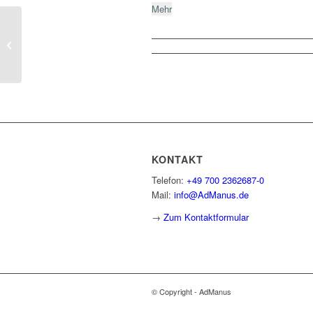
Mehr
SAP HCM Änderungen zur
Jahresmitte 2025: Was Sie beachten
müssen
KONTAKT
Telefon:
+49 700 2362687-0
Mail:
info@AdManus.de
→
Zum Kontaktformular
© Copyright - AdManus